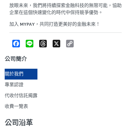
放眼未來，我們將持續探索金融科技的無限可能，協助
企業在這個快速變化的時代中保持競爭優勢。
加入
MYPAY
，共同打造更美好的金融未來！
F
L
T
X
C
a
i
h
o
c
n
r
p
e
e
e
y
公司簡介
b
a
L
o
d
i
o
s
n
關於我們
k
k
專業認證
代收付信託揭露
收費一覽表
公司沿革