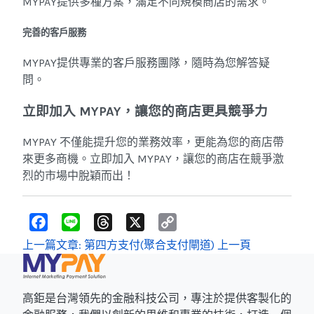
MYPAY提供多種方案，滿足不同規模商店的需求。
完善的客戶服務
MYPAY提供專業的客戶服務團隊，隨時為您解答疑
問。
立即加入 MYPAY，讓您的商店更具競爭力
MYPAY 不僅能提升您的業務效率，更能為您的商店帶
來更多商機。立即加入 MYPAY，讓您的商店在競爭激
烈的市場中脫穎而出！
F
L
T
X
C
a
i
h
o
c
n
r
p
上一篇文章: 第四方支付(聚合支付閘道)
上一頁
e
e
e
y
b
a
L
o
d
i
o
s
n
k
k
高鉅是台灣領先的金融科技公司，專注於提供客製化的