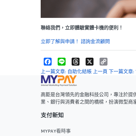
聯絡我們，立即體驗實體卡機的便利！
立即了解與申請！
諮詢金流顧問
F
L
T
X
C
a
i
h
o
c
n
r
p
上一篇文章: 自助化結帳
上一頁
下一篇文章: Ta
e
e
e
y
b
a
L
o
d
i
o
s
n
k
k
高鉅是台灣領先的金融科技公司，專注於提
業、銀行與消費者之間的橋樑，扮演微型商
支付新知
MYPAY看時事