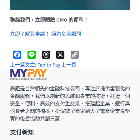
聯絡我們，立即體驗 OMO 的便利！
立即了解與申請！
諮詢金流顧問
F
L
T
X
C
a
i
h
o
c
n
r
p
上一篇文章: Tap to Pay
上一頁
e
e
e
y
b
a
L
o
d
i
o
s
n
k
k
高鉅是台灣領先的金融科技公司，專注於提供客製化的
金融服務，我們以創新的思維和專業的技術，打造一個
安全、便利、高效的支付生態系，搭建起企業、銀行與
消費者之間的橋樑，扮演微型商家到大型電商企業最堅
實的後盾協助共創三贏。
支付新知