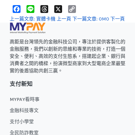
F
L
T
X
C
a
i
h
o
c
n
r
p
上一篇文章: 實體卡機
上一頁
下一篇文章: OMO
下一頁
e
e
e
y
b
a
L
o
d
i
o
s
n
k
k
高鉅是台灣領先的金融科技公司，專注於提供客製化的
金融服務，我們以創新的思維和專業的技術，打造一個
安全、便利、高效的支付生態系，搭建起企業、銀行與
消費者之間的橋樑，扮演微型商家到大型電商企業最堅
實的後盾協助共創三贏。
支付新知
MYPAY看時事
金融科技專文
支付小學堂
全民防詐教室