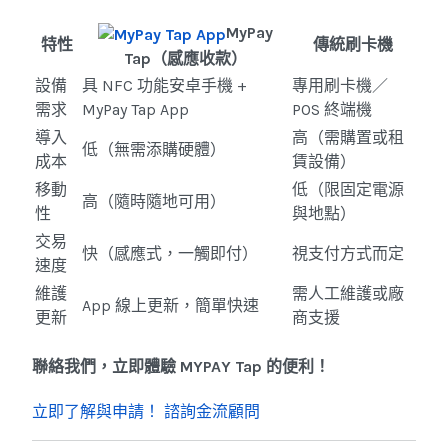
MyPay
特性
傳統刷卡機
Tap（感應收款）
設備
具 NFC 功能安卓手機 +
專用刷卡機／
需求
MyPay Tap App
POS 終端機
導入
高（需購置或租
低（無需添購硬體）
成本
賃設備）
移動
低（限固定電源
高（隨時隨地可用）
性
與地點）
交易
快（感應式，一觸即付）
視支付方式而定
速度
維護
需人工維護或廠
App 線上更新，簡單快速
更新
商支援
聯絡我們，立即體驗 MYPAY Tap 的便利！
立即了解與申請！
諮詢金流顧問